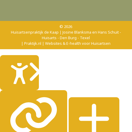
© 2026
Huisartsenpraktijk de Kaap | Josine Blanksma en Hans Schuit -
Huisarts - Den Burg - Texel
| Praktijk.nl | Websites & E-health voor Huisartsen
Sluiten