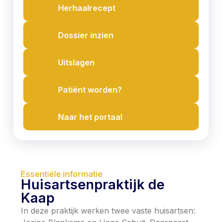
Herhaalrecept
Dossier inzien
Uitslagen
Patiënt worden?
Naar het portaal
Essentiële informatie
Huisartsenpraktijk de
Kaap
In deze praktijk werken twee vaste huisartsen: