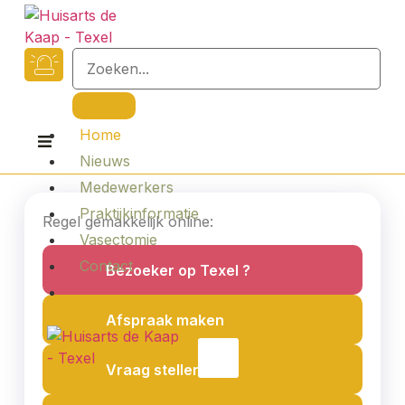
Home
Nieuws
Medewerkers
Praktijkinformatie
Regel gemakkelijk online:
Vasectomie
Contact
Bezoeker op Texel ?
Afspraak maken
X
Vraag stellen