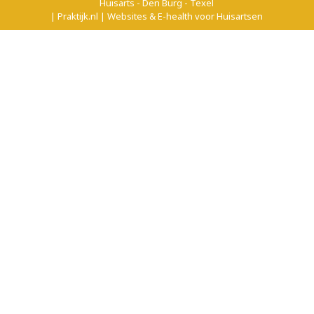
Huisarts - Den Burg - Texel
| Praktijk.nl | Websites & E-health voor Huisartsen