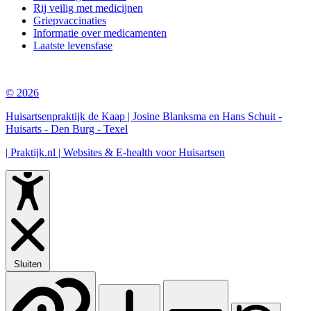
Rij veilig met medicijnen
Griepvaccinaties
Informatie over medicamenten
Laatste levensfase
© 2026
Huisartsenpraktijk de Kaap | Josine Blanksma en Hans Schuit -
Huisarts - Den Burg - Texel
| Praktijk.nl | Websites & E-health voor Huisartsen
Sluiten